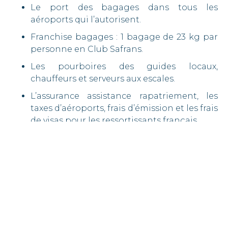
Le port des bagages dans tous les
aéroports qui l’autorisent.
Franchise bagages : 1 bagage de 23 kg par
personne en Club Safrans.
Les pourboires des guides locaux,
chauffeurs et serveurs aux escales.
L’assurance assistance rapatriement, les
taxes d’aéroports, frais d’émission et les frais
de visas pour les ressortissants français.
En Première Safrans :
Départ de et retour à votre domicile avec
chauffeur privé vers la gare ou l’aéroport le
plus proche, vols de pré/post et nuitées de
pré/post acheminement.
Durant la Croisière Aérienne, sélection de
chambres plus spacieuses dans des hôtels