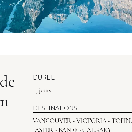
 de
DURÉE
13 jours
en
DESTINATIONS
VANCOUVER - VICTORIA - TOFIN
JASPER - BANFF - CALGARY